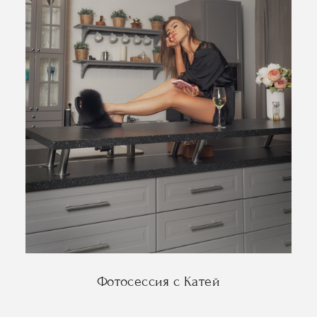
Фотосессия с Катей