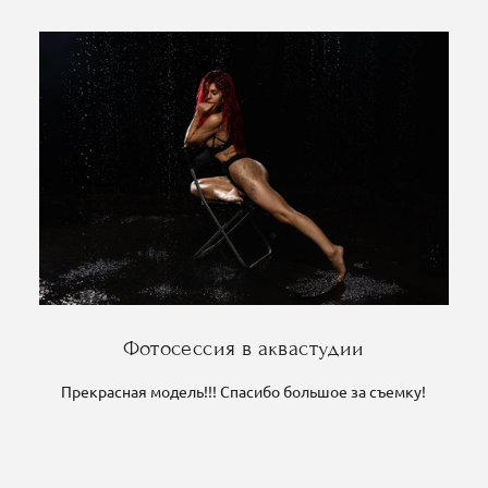
Фотосессия в аквастудии
Прекрасная модель!!! Спасибо большое за съемку!