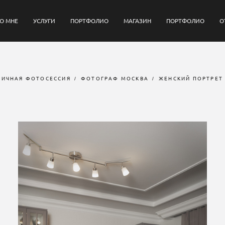
О МНЕ
УСЛУГИ
ПОРТФОЛИО
МАГАЗИН
ПОРТФОЛИО
О
ЛИЧНАЯ ФОТОСЕССИЯ
ФОТОГРАФ МОСКВА
ЖЕНСКИЙ ПОРТРЕТ