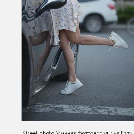
Street photo Уличная фотосессия для Кати