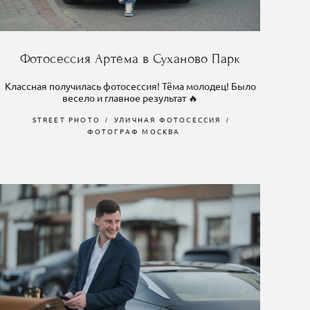
Фотосессия Артёма в Суханово Парк
Классная получилась фотосессия! Тёма молодец! Было
весело и главное результат 🔥
STREET PHOTO
УЛИЧНАЯ ФОТОСЕССИЯ
ФОТОГРАФ МОСКВА