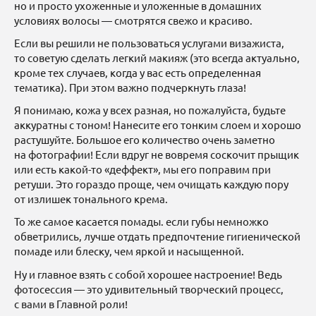
но и просто ухоженные и уложенные в домашних
условиях волосы — смотрятся свежо и красиво.
Если вы решили не пользоваться услугами визажиста,
то советую сделать легкий макияж (это всегда актуально,
кроме тех случаев, когда у вас есть определенная
тематика). При этом важно подчеркнуть глаза!
Я понимаю, кожа у всех разная, но пожалуйста, будьте
аккуратны с тоном! Нанесите его тонким слоем и хорошо
растушуйте. Большое его количество очень заметно
на фотографии! Если вдруг не вовремя соскочит прыщик
или есть какой-то «деффект», мы его поправим при
ретуши. Это гораздо проще, чем очищать каждую пору
от излишек тонального крема.
То же самое касается помады. если губы немножко
обветрились, лучше отдать предпочтение гигиенической
помаде или блеску, чем яркой и насыщенной.
Ну и главное взять с собой хорошее настроение! Ведь
фотосессия — это удивительный творческий процесс,
с вами в Главной роли!